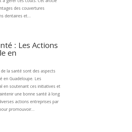
t à gérer ces coûts. Cet article
antages des couvertures
ns dentaires et…
nté : Les Actions
le en
 de la santé sont des aspects
té en Guadeloupe. Les
l en soutenant ces initiatives et
aintenir une bonne santé à long
diverses actions entreprises par
 pour promouvoir…