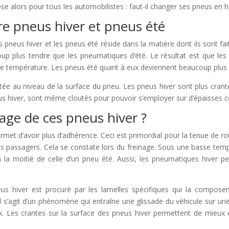
ose alors pour tous les automobilistes : faut-il changer ses pneus en h
re pneus hiver et pneus été
es pneus hiver et les pneus été réside dans la matière dont ils sont f
up plus tendre que les pneumatiques d’été. Le résultat est que les
température. Les pneus été quant à eux deviennent beaucoup plus rigi
tée au niveau de la surface du pneu. Les pneus hiver sont plus cran
us hiver, sont même cloutés pour pouvoir s’employer sur d’épaisses 
tage de ces pneus hiver ?
met d’avoir plus d’adhérence. Ceci est primordial pour la tenue de ro
s passagers. Cela se constate lors du freinage. Sous une basse temp
 à la moitié de celle d’un pneu été. Aussi, les pneumatiques hiver p
s hiver est procuré par les lamelles spécifiques qui la composent
 Il s’agit d’un phénomène qui entraîne une glissade du véhicule sur un
x. Les crantes sur la surface des pneus hiver permettent de mieux