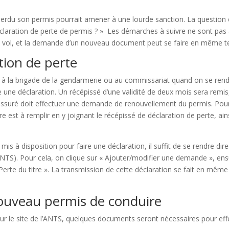
perdu son permis pourrait amener à une lourde sanction. La question
claration de perte de permis ? » Les démarches à suivre ne sont pas
 vol, et la demande d’un nouveau document peut se faire en même 
tion de perte
er à la brigade de la gendarmerie ou au commissariat quand on se ren
e une déclaration. Un récépissé d’une validité de deux mois sera remis
’assuré doit effectuer une demande de renouvellement du permis. Pour
e est à remplir en y joignant le récépissé de déclaration de perte, ai
s à disposition pour faire une déclaration, il suffit de se rendre dire
ANTS). Pour cela, on clique sur « Ajouter/modifier une demande », ens
 Perte du titre ». La transmission de cette déclaration se fait en m
uveau permis de conduire
sur le site de l’ANTS, quelques documents seront nécessaires pour effe